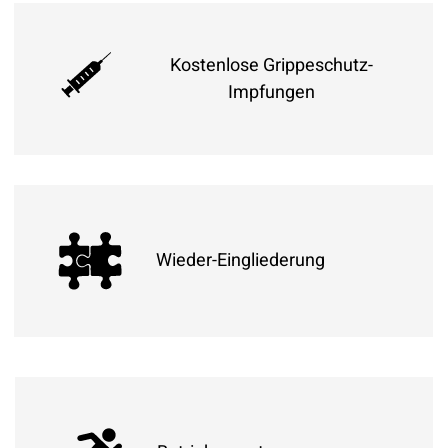
Gesunde Ernährung ist wichtig, um fit und aktiv
zu bleiben.
Daher gibt es bei uns leckeres Obst und
Kostenlose Grippeschutz-
Gemüse. Regional und lecker.
Impfungen
Ihre Gesundheit ist uns wichtig, daher
bekommen Sie regelmäßig ein Angebot zur
saisonalen Grippeschutzimpfung bei unserem
Wieder-Eingliederung
Betriebsarzt.
Damit Sie nach längerer Krankheit "sanft wieder
reinkommen" in den Arbeitsalltag