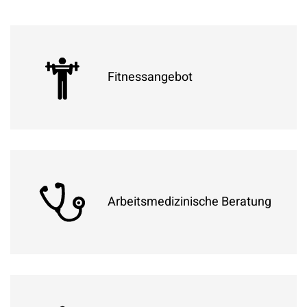
in Kooperation mit der „Metallrente“
Fitnessangebot
eine Kooperation mit dem Hansefit-Verbund -
Nutzung diverser Verbundsportanlagen
(Fitness-Studios und Schwimmbäder) zu einer
Arbeitsmedizinische Beratung
günstigen Flatrate
Arbeitsmedizinische Beratung und