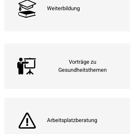
Unterstützung durch den Betriebsarzt
Weiterbildung
Damit Sie persönlich weiterkommen, bieten wir
Ihnen eine Vielzahl an Fort- und
Weiterbildungmöglichkeiten.
Vorträge zu
Gesundheitsthemen
Ernährungsberatung, Stressmanagement etc.
Arbeitsplatzberatung