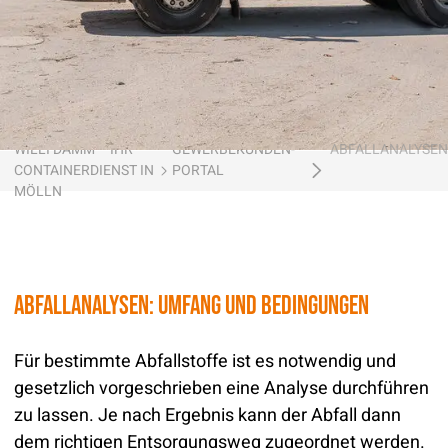
Dachpappe
Mission Klimaschutz
Holz
Daten & Fakten
Mineralwolle
Historie
WILLI DAMM – IHR
GEWERBEKUNDEN-
ABFALLANALYSEN
Baustoffe
CONTAINERDIENST IN
PORTAL
Downloads
MÖLLN
Be- und Entladehilfe
Zertifikate
Broschüren, Flyer und Preislisten
Abfallanalysen: Umfang und Bedingungen
AGBs
Für bestimmte Abfallstoffe ist es notwendig und
Teilnahmebedingungen Gewinnspiele
gesetzlich vorgeschrieben eine Analyse durchführen
Ersatzbaustoffverordnung
zu lassen. Je nach Ergebnis kann der Abfall dann
Ein Unternehmen der
Service-Hotline: 04542 800 888
dem richtigen Entsorgungsweg zugeordnet werden.