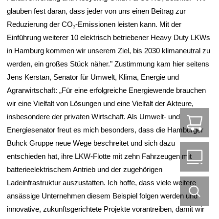
glauben fest daran, dass jeder von uns einen Beitrag zur
Reduzierung der CO
₂
-Emissionen leisten kann. Mit der
Einführung weiterer 10 elektrisch betriebener Heavy Duty LKWs
in Hamburg kommen wir unserem Ziel, bis 2030 klimaneutral zu
werden, ein großes Stück näher." Zustimmung kam hier seitens
Jens Kerstan, Senator für Umwelt, Klima, Energie und
Agrarwirtschaft: „Für eine erfolgreiche Energiewende brauchen
wir eine Vielfalt von Lösungen und eine Vielfalt der Akteure,
insbesondere der privaten Wirtschaft. Als Umwelt- und
Z
Energiesenator freut es mich besonders, dass die Hamburger
Buhck Gruppe neue Wege beschreitet und sich dazu
B2
entschieden hat, ihre LKW-Flotte mit zehn Fahrzeugen mit
batterieelektrischem Antrieb und der zugehörigen
Ladeinfrastruktur auszustatten. Ich hoffe, dass viele weitere
ansässige Unternehmen diesem Beispiel folgen werden und
innovative, zukunftsgerichtete Projekte vorantreiben, damit wir