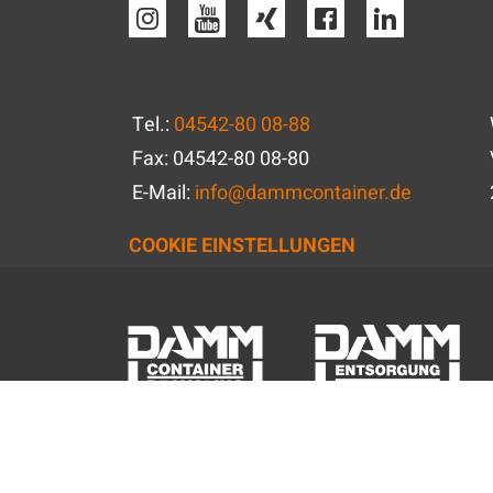
Tel.:
04542-80 08-88
Fax: 04542-80 08-80
E-Mail:
info
@
dammcontainer.de
COOKIE EINSTELLUNGEN