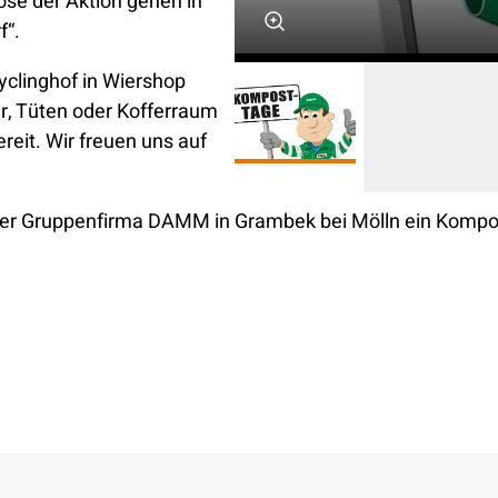
se der Aktion gehen in
f“.
clinghof in Wiershop
, Tüten oder Kofferraum
eit. Wir freuen uns auf
erer Gruppenfirma DAMM in Grambek bei Mölln ein Kompos