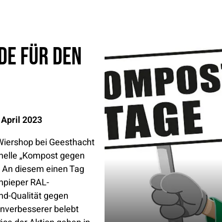
de für den
April 2023
iershop bei Geesthacht
ionelle „Kompost gegen
. An diesem einen Tag
npieper RAL-
nd-Qualität gegen
nverbesserer belebt