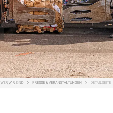
Holz
Mineralwolle
h
WER WIR SIND
PRESSE & VERANSTALTUNGEN
DETAILSEITE